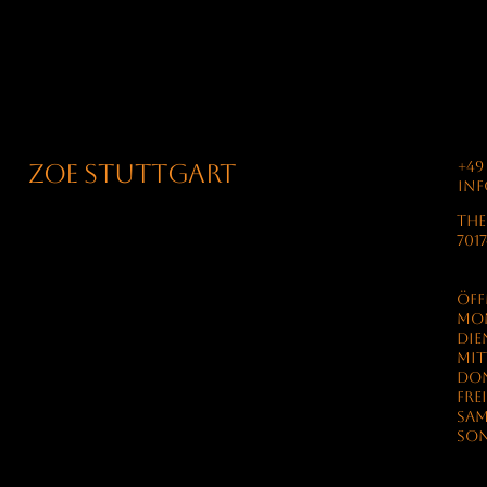
+49 
ZOE Stuttgart
inf
THE
701
Öff
MO
Die
Mit
Don
Fre
Sa
Son